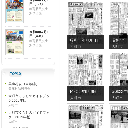
令和8年1月1
日（1-3）
教育委員会生
涯学習課
令和8年4月1
日（4-6）
昭和33年11月1日
昭和33年1
教育委員会生
号
日号
涯学習課
大町市
大町市
TOP10
美麻村誌（自然編）
美麻村誌刊行会
昭和33年9月9日
昭和33年
大町市くらしのガイドブッ
号
号
大町市
大町市
ク2017年版
大町市
大町市くらしのガイドブッ
ク 2019年版
大町市