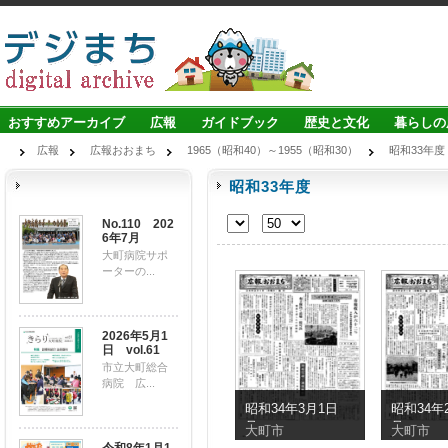
おすすめアーカイブ
広報
ガイドブック
歴史と文化
暮らしの
広報
広報おおまち
1965（昭和40）～1955（昭和30）
昭和33年度
昭和33年度
No.110 202
6年7月
大町病院サポ
ーターの...
2026年5月1
日 vol.61
市立大町総合
病院 広...
昭和34年3月1日
昭和34年
号
号
大町市
大町市