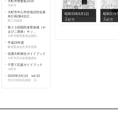
大町市勢要覧2016
大町市
大町市中心市街地活性化基
昭和33年6月1日
昭和33年
本計画(第4次計...
号
号
大町市
大町市
商工労政課
第３３回国民体育体感（や
まびこ国体）サッ...
大町市教育委員会国民...
平成29年度
教育委員会生涯学習課
信濃大町移住ガイドブック
大町市定住促進協議会
子育て応援ガイドブック
大町市
2020年3月1日 vol.32
市立大町総合病院 広...