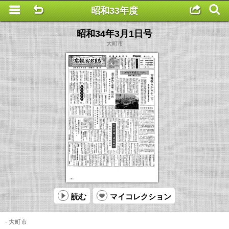
昭和33年度
This is a completely basic popup, no options set.
昭和34年3月1日号
大町市
読む
マイコレクション
- 大町市