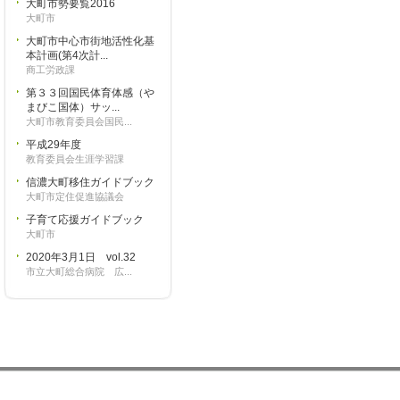
大町市勢要覧2016
大町市
大町市中心市街地活性化基
本計画(第4次計...
商工労政課
第３３回国民体育体感（や
まびこ国体）サッ...
大町市教育委員会国民...
平成29年度
教育委員会生涯学習課
信濃大町移住ガイドブック
大町市定住促進協議会
子育て応援ガイドブック
大町市
2020年3月1日 vol.32
市立大町総合病院 広...