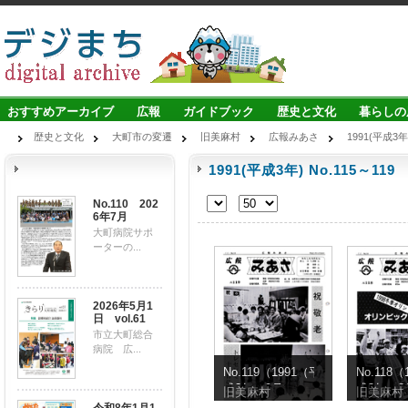
おすすめアーカイブ
広報
ガイドブック
歴史と文化
暮らしの
歴史と文化
大町市の変遷
旧美麻村
広報みあさ
1991(平成3年)
1991(平成3年) No.115～119
No.110 202
6年7月
大町病院サポ
ーターの...
2026年5月1
日 vol.61
市立大町総合
病院 広...
No.119（1991（平
No.118
成3年）9月）
成3年）8
旧美麻村
旧美麻村