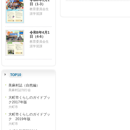
令和8年1月1
日（1-3）
教育委員会生
涯学習課
令和8年4月1
日（4-6）
教育委員会生
涯学習課
TOP10
美麻村誌（自然編）
美麻村誌刊行会
大町市くらしのガイドブッ
ク2017年版
大町市
大町市くらしのガイドブッ
ク 2019年版
大町市