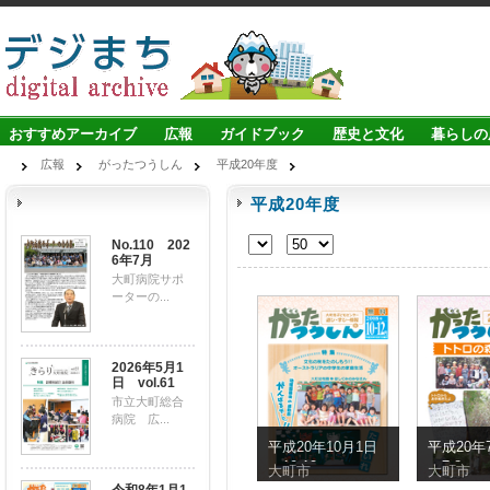
おすすめアーカイブ
広報
ガイドブック
歴史と文化
暮らしの
広報
がったつうしん
平成20年度
平成20年度
No.110 202
6年7月
大町病院サポ
ーターの...
2026年5月1
日 vol.61
市立大町総合
病院 広...
平成20年10月1日
平成20年
（10-12）
（7-8）
大町市
大町市