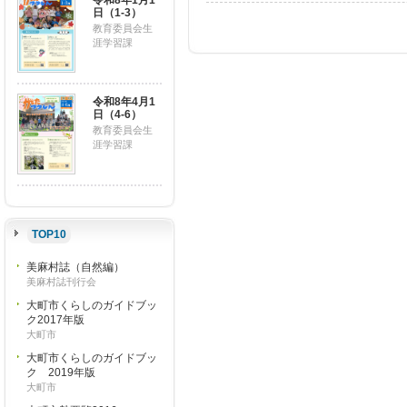
令和8年1月1
日（1-3）
教育委員会生
涯学習課
令和8年4月1
日（4-6）
教育委員会生
涯学習課
TOP10
美麻村誌（自然編）
美麻村誌刊行会
大町市くらしのガイドブッ
ク2017年版
大町市
大町市くらしのガイドブッ
ク 2019年版
大町市