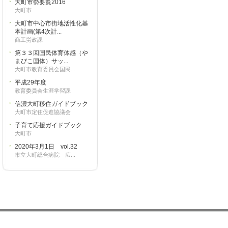
大町市勢要覧2016
大町市
大町市中心市街地活性化基
本計画(第4次計...
商工労政課
第３３回国民体育体感（や
まびこ国体）サッ...
大町市教育委員会国民...
平成29年度
教育委員会生涯学習課
信濃大町移住ガイドブック
大町市定住促進協議会
子育て応援ガイドブック
大町市
2020年3月1日 vol.32
市立大町総合病院 広...