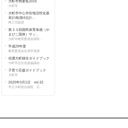
大町市勢要覧2016
大町市
大町市中心市街地活性化基
本計画(第4次計...
商工労政課
第３３回国民体育体感（や
まびこ国体）サッ...
大町市教育委員会国民...
平成29年度
教育委員会生涯学習課
信濃大町移住ガイドブック
大町市定住促進協議会
子育て応援ガイドブック
大町市
2020年3月1日 vol.32
市立大町総合病院 広...