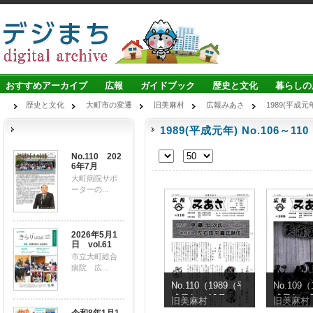
おすすめアーカイブ
広報
ガイドブック
歴史と文化
暮らしの
歴史と文化
大町市の変遷
旧美麻村
広報みあさ
1989(平成元年
1989(平成元年) No.106～110
No.110 202
6年7月
大町病院サポ
ーターの...
2026年5月1
日 vol.61
市立大町総合
病院 広...
No.110（1989（平
No.109
成元年）10月）
成元年）
旧美麻村
旧美麻村