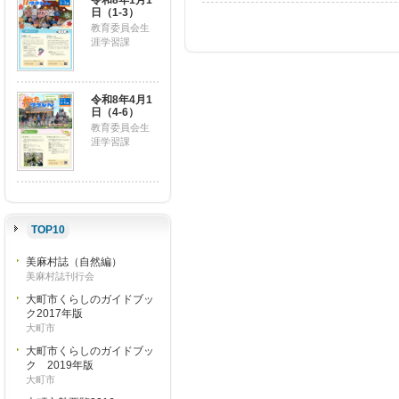
令和8年1月1
日（1-3）
教育委員会生
涯学習課
令和8年4月1
日（4-6）
教育委員会生
涯学習課
TOP10
美麻村誌（自然編）
美麻村誌刊行会
大町市くらしのガイドブッ
ク2017年版
大町市
大町市くらしのガイドブッ
ク 2019年版
大町市