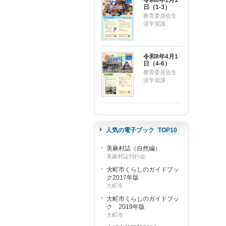
令和8年1月1
日（1-3）
教育委員会生
涯学習課
令和8年4月1
日（4-6）
教育委員会生
涯学習課
人気の電子ブック
TOP10
美麻村誌（自然編）
美麻村誌刊行会
大町市くらしのガイドブッ
ク2017年版
大町市
大町市くらしのガイドブッ
ク 2019年版
大町市