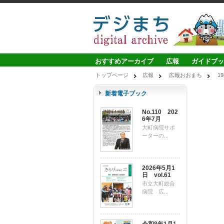
おすすめアーカイブ
広報
ガイドブッ
トップページ
広報
広報おおまち
1
新着電子ブック
No.110 202
6年7月
大町病院サポ
ーターの...
2026年5月1
日 vol.61
市立大町総合
病院 広...