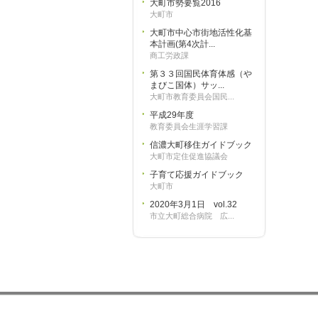
大町市勢要覧2016
大町市
大町市中心市街地活性化基
本計画(第4次計...
商工労政課
第３３回国民体育体感（や
まびこ国体）サッ...
大町市教育委員会国民...
平成29年度
教育委員会生涯学習課
信濃大町移住ガイドブック
大町市定住促進協議会
子育て応援ガイドブック
大町市
2020年3月1日 vol.32
市立大町総合病院 広...