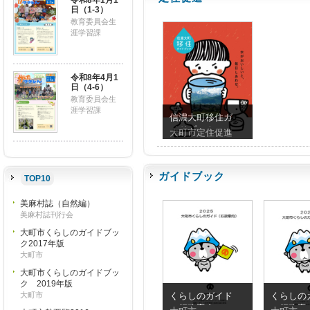
令和8年1月1
日（1-3）
教育委員会生
涯学習課
令和8年4月1
日（4-6）
教育委員会生
涯学習課
信濃大町移住ガ
イドブック
大町市定住促進
ガイドブック
TOP10
美麻村誌（自然編）
美麻村誌刊行会
大町市くらしのガイドブッ
ク2017年版
大町市
大町市くらしのガイドブッ
ク 2019年版
大町市
くらしのガイド
くらしの
（行政案内）
（行政案