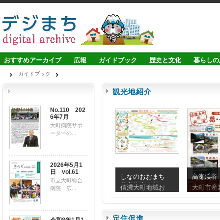
おすすめアーカイブ
広報
ガイドブック
歴史と文化
暮らしの
ガイドブック
観光地紹介
No.110 202
6年7月
大町病院サポ
ーターの...
2026年5月1
日 vol.61
しなのおおまち
高瀬渓谷
市立大町総合
農産物直売所マ
信濃大町地域お
大町市産
病院 広...
ップ＆旬の食材
カレンダー
定住促進