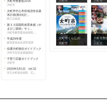
大町市
大町市
大町市勢要覧2016
2025年版
2024年版
大町市
大町市中心市街地活性化基
本計画(第4次計...
商工労政課
第３３回国民体育体感（や
まびこ国体）サッ...
大町市教育委員会国民...
大町市くらしの
大町市勢
平成29年度
2016
ガイドブック
教育委員会生涯学習課
大町市
大町市
2017年版
信濃大町移住ガイドブック
大町市定住促進協議会
子育て応援ガイドブック
大町市
2020年3月1日 vol.32
市立大町総合病院 広...