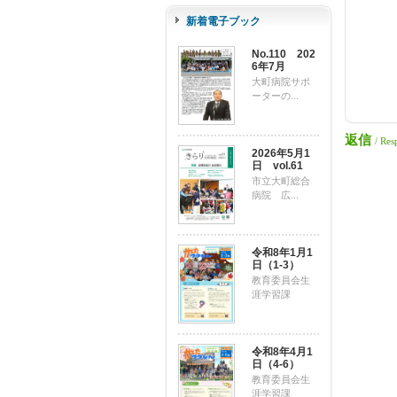
新着電子ブック
No.110 202
6年7月
大町病院サポ
ーターの...
返信
/ Res
2026年5月1
日 vol.61
市立大町総合
病院 広...
令和8年1月1
日（1-3）
教育委員会生
涯学習課
令和8年4月1
日（4-6）
教育委員会生
涯学習課