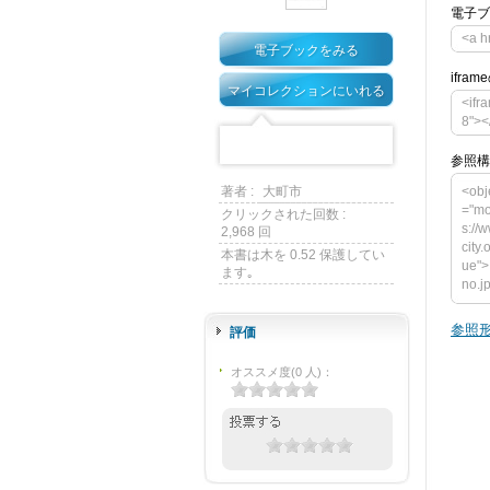
電子ブ
<a h
電子ブックをみる
ifra
マイコレクションにいれる
<ifr
8"><
参照構
著者 :
大町市
<obj
="mo
クリックされた回数 :
s://
2,968 回
city
本書は木を 0.52 保護してい
ue">
ます｡
no.j
ct t
ght=
参照形
評価
y.om
o.jp
オススメ度
(
0
人)
：
am n
alu
ンが必要
down
> </o