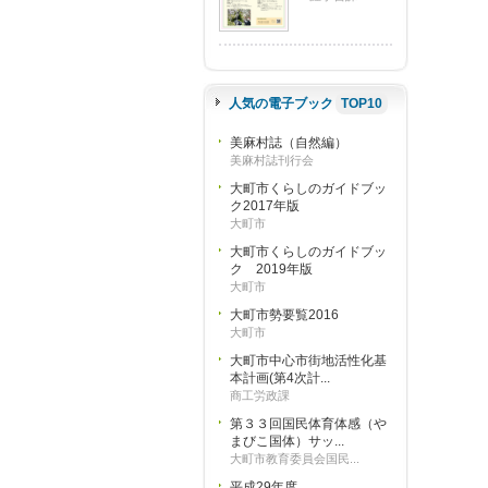
人気の電子ブック
TOP10
美麻村誌（自然編）
美麻村誌刊行会
大町市くらしのガイドブッ
ク2017年版
大町市
大町市くらしのガイドブッ
ク 2019年版
大町市
大町市勢要覧2016
大町市
大町市中心市街地活性化基
本計画(第4次計...
商工労政課
第３３回国民体育体感（や
まびこ国体）サッ...
大町市教育委員会国民...
平成29年度