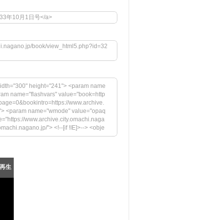
8">昭和33年10月1日号</a>
chi.nagano.jp/book/view_html5.php?id=32
idth="300" height="241"> <param name
aram name="flashvars" value="book=http
page=0&bookintro=https://www.archive.
igh"> <param name="wmode" value="opaq
="https://www.archive.city.omachi.naga
achi.nagano.jp/"> <!--[if !IE]>--> <obje
.jp/megazine/embed.swf" width="300" hei
rs" value="book=https://www.archive.cit
ttps://www.archive.city.omachi.nagan
="swfversion" value="9.0.45.0"> <par
再生
pressInstall.swf"> <param name="book" v
の表示には、Adobe Flash Playerの最新バージョ
https://www.adobe.com/images/shared/
="33" /></a></p> </div> <!--[if !IE]>--