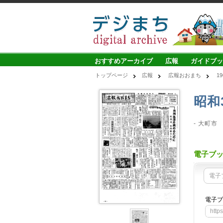
おすすめアーカイブ
広報
ガイドブッ
トップページ
広報
広報おおまち
1
昭和
- 大町市
電子ブ
電子
電子ブ
http