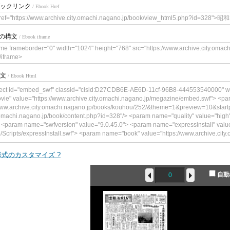
ックリンク
/ Ebook Href
ref="https://www.archive.city.omachi.nagano.jp/book/view_html5.php?id=32
meの構文
/ Ebook iframe
ame frameborder="0" width="1024" height="768" src="https://www.archive.city.oma
/iframe>
文
/ Ebook Html
ect id="embed_swf" classid="clsid:D27CDB6E-AE6D-11cf-96B8-444553540000" w
vie" value="https://www.archive.city.omachi.nagano.jp/megazine/embed.swf"> <p
www.archive.city.omachi.nagano.jp/books/kouhou/252/&theme=1&preview=10&start
.omachi.nagano.jp/book/content.php?id=328"/> <param name="quality" value="h
 <param name="swfversion" value="9.0.45.0"> <param name="expressinstall" value
p/Scripts/expressInstall.swf"> <param name="book" value="https://www.archive.city.om
ype="application/x-shockwave-flash" data="https://www.archive.city.omachi.nagano
"241"> <!--<![endif]--> <param name="quality" value="high"> <param name="flashva
式のカスタマイズ ?
achi.nagano.jp/books/kouhou/252/&theme=1&preview=10&startpage=0&bookintro=h
/book/content.php?id=328"/> <param name="wmode" value="opaque"> <param name
自動
ame="expressinstall" value="https://www.archive.city.omachi.nagano.jp/Scripts/ex
e="https://www.archive.city.omachi.nagano.jp/"> <div> <h4>このコンテンツ
です。</h4> <p><a href="https://www.adobe.com/go/getflashplayer"><img src="
load_buttons/get_flash_player.gif" alt=" Adobe Flash Playerを取得" width="112" height
bject> <!--<![endif]--> </object>