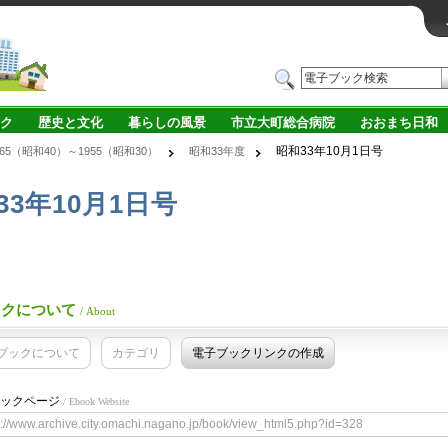
ク
歴史と文化
暮らしの風景
市立大町総合病院
おおまち日和
昭和33年10月1日号
965（昭和40）～1955（昭和30）
昭和33年度
33年10月1日号
ックについて
/ About
ブックについて
カテゴリ
電子ブックリンクの作成
ックページ
/ Ebook Website
s://www.archive.city.omachi.nagano.jp/book/view_html5.php?id=328