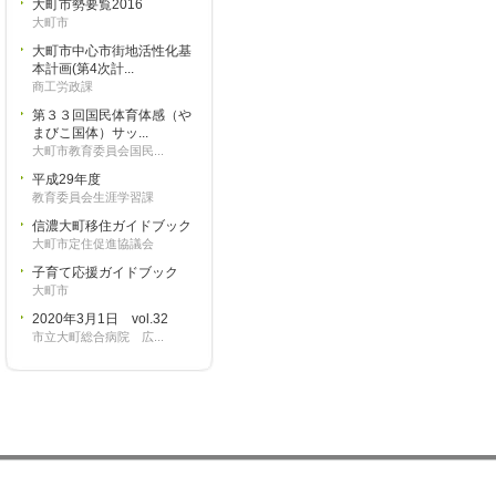
大町市勢要覧2016
大町市
大町市中心市街地活性化基
本計画(第4次計...
商工労政課
第３３回国民体育体感（や
まびこ国体）サッ...
大町市教育委員会国民...
平成29年度
教育委員会生涯学習課
信濃大町移住ガイドブック
大町市定住促進協議会
子育て応援ガイドブック
大町市
2020年3月1日 vol.32
市立大町総合病院 広...