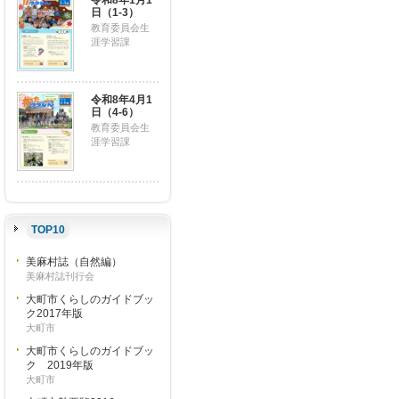
令和8年1月1
日（1-3）
教育委員会生
涯学習課
令和8年4月1
日（4-6）
教育委員会生
涯学習課
TOP10
美麻村誌（自然編）
美麻村誌刊行会
大町市くらしのガイドブッ
ク2017年版
大町市
大町市くらしのガイドブッ
ク 2019年版
大町市