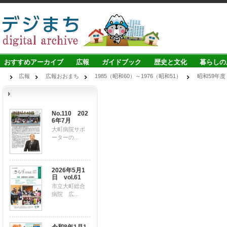
おすすめアーカイブ
広報
ガイドブック
歴史と文化
暮らしの
広報
広報おおまち
1985（昭和60）～1976（昭和51）
昭和59年度
No.110 202
6年7月
大町病院サポ
ーターの...
2026年5月1
日 vol.61
市立大町総合
病院 広...