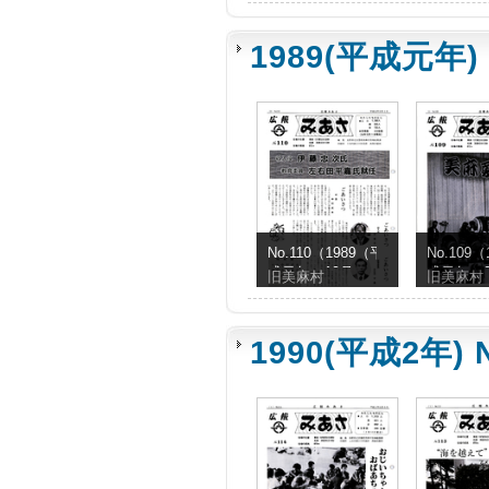
1989(平成元年) 
No.110（1989（平
No.109
成元年）10月）
成元年）
旧美麻村
旧美麻村
1990(平成2年) N