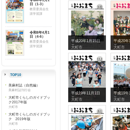
令和8年1月1
日（1-3）
教育委員会生
涯学習課
令和8年4月1
日（4-6）
平成20年1月15日
平成20年
教育委員会生
号
号
涯学習課
大町市
大町市
TOP10
美麻村誌（自然編）
美麻村誌刊行会
平成19年11月1日
平成19年
大町市くらしのガイドブッ
号
号
大町市
大町市
ク2017年版
大町市
大町市くらしのガイドブッ
ク 2019年版
大町市