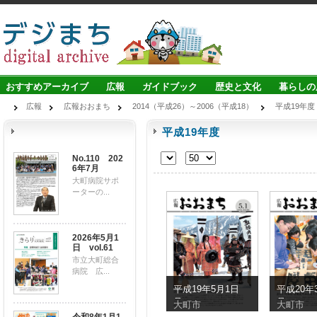
おすすめアーカイブ
広報
ガイドブック
歴史と文化
暮らしの
広報
広報おおまち
2014（平成26）～2006（平成18）
平成19年度
平成19年度
No.110 202
6年7月
大町病院サポ
ーターの...
2026年5月1
日 vol.61
市立大町総合
病院 広...
平成19年5月1日
平成20年
号
号
大町市
大町市