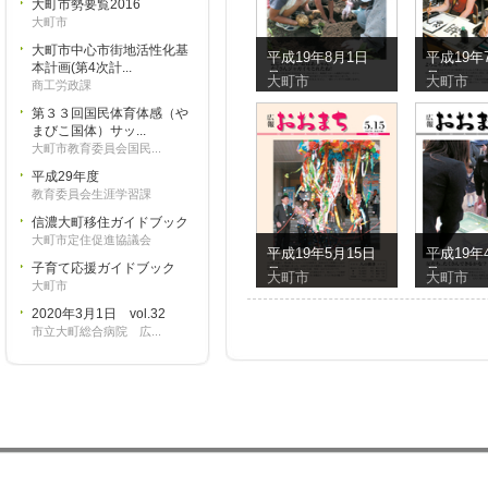
大町市勢要覧2016
大町市
大町市中心市街地活性化基
平成19年8月1日
平成19年
本計画(第4次計...
号
号
大町市
大町市
商工労政課
第３３回国民体育体感（や
まびこ国体）サッ...
大町市教育委員会国民...
平成29年度
教育委員会生涯学習課
信濃大町移住ガイドブック
大町市定住促進協議会
平成19年5月15日
平成19年
子育て応援ガイドブック
号
号
大町市
大町市
大町市
2020年3月1日 vol.32
市立大町総合病院 広...