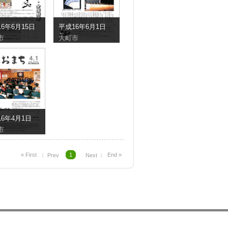
6年6月15日
平成16年6月1日
号
市
大町市
6年4月1日
市
1
« First
End »
︱ Prev
Next ︱