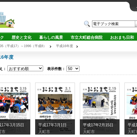
ク
歴史と文化
暮らしの風景
市立大町総合病院
おおまち日和
005（平成17）～1996（平成8）
平成16年度
16年度
え：
表示件数：
17年3月15日
平成17年3月1日
平成17年2月15日
平成1
号
号
号
町市
大町市
大町市
大町