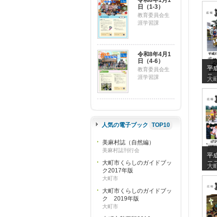
令和8年1月1
日（1-3）
教育委員会生
涯学習課
令和8年4月1
日（4-6）
平成
教育委員会生
号
涯学習課
大
人気の電子ブック
TOP10
美麻村誌（自然編）
美麻村誌刊行会
平成
大町市くらしのガイドブッ
日
大
ク2017年版
大町市
大町市くらしのガイドブッ
ク 2019年版
大町市