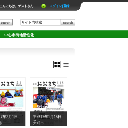
こんにちは。ゲストさん
|
ログイン | 登録
中心市街地活性化
7年2月1日
平成17年1月15日
号
市
大町市