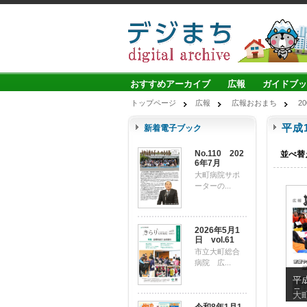
おすすめアーカイブ
広報
ガイドブッ
トップページ
広報
広報おおまち
2
平成
新着電子ブック
No.110 202
並べ替
6年7月
大町病院サポ
ーターの...
2026年5月1
日 vol.61
市立大町総合
病院 広...
平成
号
大