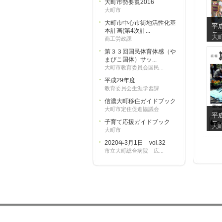
大町市勢要覧2016
大町市
大町市中心市街地活性化基
平成
本計画(第4次計...
号
大
商工労政課
第３３回国民体育体感（や
まびこ国体）サッ...
大町市教育委員会国民...
平成29年度
教育委員会生涯学習課
信濃大町移住ガイドブック
大町市定住促進協議会
平成
子育て応援ガイドブック
号
大
大町市
2020年3月1日 vol.32
市立大町総合病院 広...