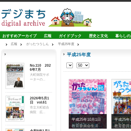
おすすめアーカイブ
広報
ガイドブック
歴史と文化
暮らしの
広報
がったつうしん
平成25年度
平成25年度
No.110 202
6年7月
大町病院サポ
ーターの...
2026年5月1
日 vol.61
市立大町総合
病院 広...
平成25年10月1日
平成25年
（10-12）
（7-9）
教育委員会生涯
教育委員