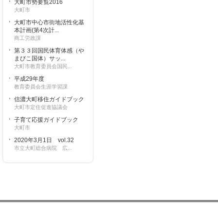
大町市勢要覧2016
大町市
大町市中心市街地活性化基
本計画(第4次計...
商工労政課
第３３回国民体育体感（や
まびこ国体）サッ...
大町市教育委員会国民...
平成29年度
教育委員会生涯学習課
信濃大町移住ガイドブック
大町市定住促進協議会
子育て応援ガイドブック
大町市
2020年3月1日 vol.32
市立大町総合病院 広...