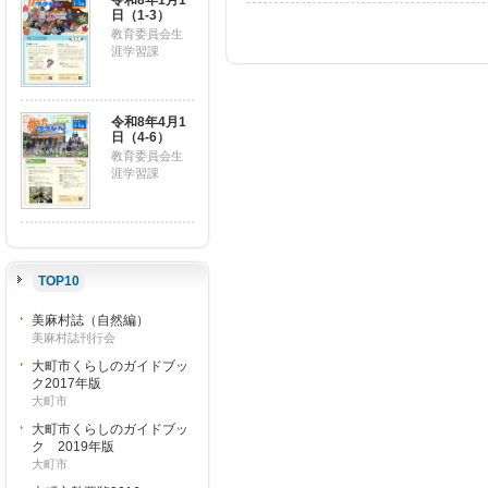
令和8年1月1
日（1-3）
教育委員会生
涯学習課
令和8年4月1
日（4-6）
教育委員会生
涯学習課
TOP10
美麻村誌（自然編）
美麻村誌刊行会
大町市くらしのガイドブッ
ク2017年版
大町市
大町市くらしのガイドブッ
ク 2019年版
大町市