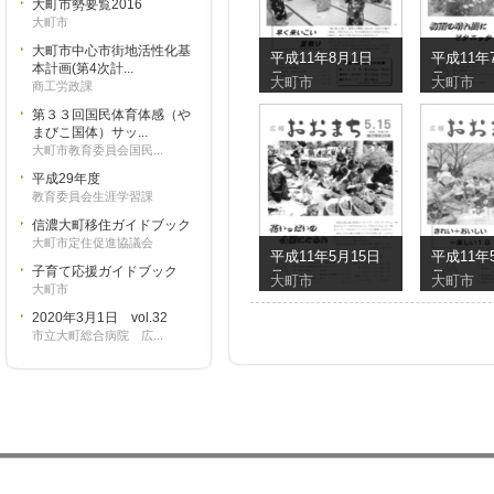
大町市勢要覧2016
大町市
大町市中心市街地活性化基
平成11年8月1日
平成11年
本計画(第4次計...
号
号
大町市
大町市
商工労政課
第３３回国民体育体感（や
まびこ国体）サッ...
大町市教育委員会国民...
平成29年度
教育委員会生涯学習課
信濃大町移住ガイドブック
大町市定住促進協議会
平成11年5月15日
平成11年
子育て応援ガイドブック
号
号
大町市
大町市
大町市
2020年3月1日 vol.32
市立大町総合病院 広...