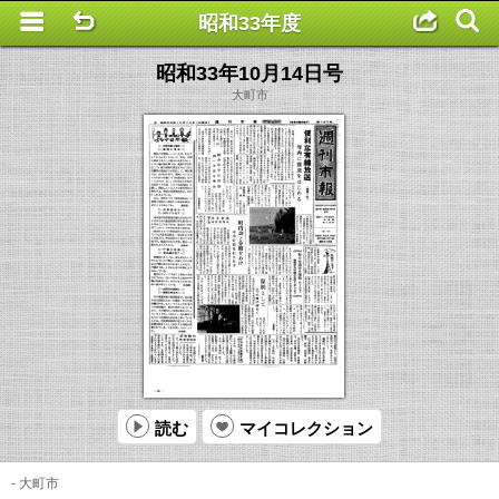
昭和33年度
This is a completely basic popup, no options set.
昭和33年10月14日号
大町市
読む
マイコレクション
- 大町市