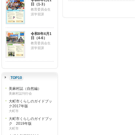
令和8年1月1
日（1-3）
教育委員会生
涯学習課
令和8年4月1
日（4-6）
教育委員会生
涯学習課
TOP10
美麻村誌（自然編）
美麻村誌刊行会
大町市くらしのガイドブッ
ク2017年版
大町市
大町市くらしのガイドブッ
ク 2019年版
大町市