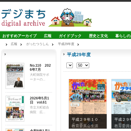
おすすめアーカイブ
広報
ガイドブック
歴史と文化
暮らしの
広報
がったつうしん
平成29年度
平成29年度
No.110 202
6年7月
大町病院サポ
ーターの...
2026年5月1
日 vol.61
市立大町総合
病院 広...
平成２９年１０
平成２９
月１日（１０－
１日（７
教育委員会生涯
教育委員
１２）