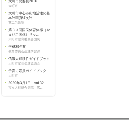
大町市勢要覧2016
大町市
大町市中心市街地活性化基
本計画(第4次計...
商工労政課
第３３回国民体育体感（や
まびこ国体）サッ...
大町市教育委員会国民...
平成29年度
教育委員会生涯学習課
信濃大町移住ガイドブック
大町市定住促進協議会
子育て応援ガイドブック
大町市
2020年3月1日 vol.32
市立大町総合病院 広...