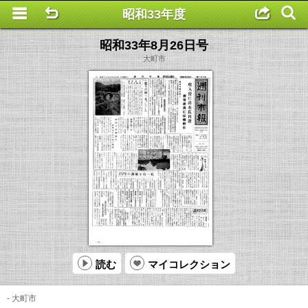
昭和33年度
This is a completely basic popup, no options set.
昭和33年8月26日号
大町市
読む
マイコレクション
- 大町市