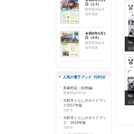
令和8年1月1
日（1-3）
教育委員会生
涯学習課
令和8年4月1
日（4-6）
No
教育委員会生
成
涯学習課
旧
人気の電子ブック
TOP10
美麻村誌（自然編）
美麻村誌刊行会
No
大町市くらしのガイドブッ
成
旧
ク2017年版
大町市
大町市くらしのガイドブッ
ク 2019年版
大町市