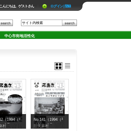
こんにちは。ゲストさん
|
ログイン | 登録
中心市街地活性化
142（1994（平
No.141（1994（平
年）9月）
成6年）8月）
麻村
旧美麻村