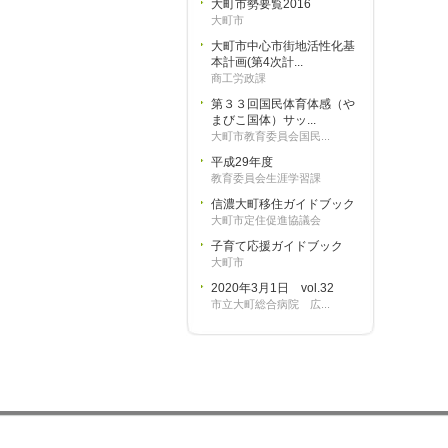
大町市勢要覧2016
大町市
大町市中心市街地活性化基
本計画(第4次計...
商工労政課
第３３回国民体育体感（や
まびこ国体）サッ...
大町市教育委員会国民...
平成29年度
教育委員会生涯学習課
信濃大町移住ガイドブック
大町市定住促進協議会
子育て応援ガイドブック
大町市
2020年3月1日 vol.32
市立大町総合病院 広...