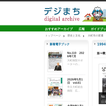
おすすめアーカイブ
広報
ガイドブッ
トップページ
歴史と文化
大町市の変遷
199
新着電子ブック
No.110 202
並べ替
6年7月
大町病院サポ
ーターの...
2026年5月1
日 vol.61
市立大町総合
病院 広...
No
成6
旧