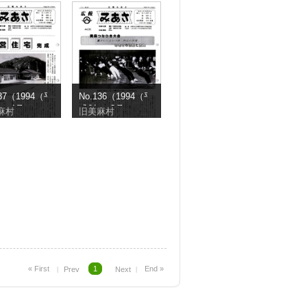
137（1994（平
No.136（1994（平
年）4月）
成6年）3月）
麻村
旧美麻村
1
« First
End »
︱ Prev
Next ︱