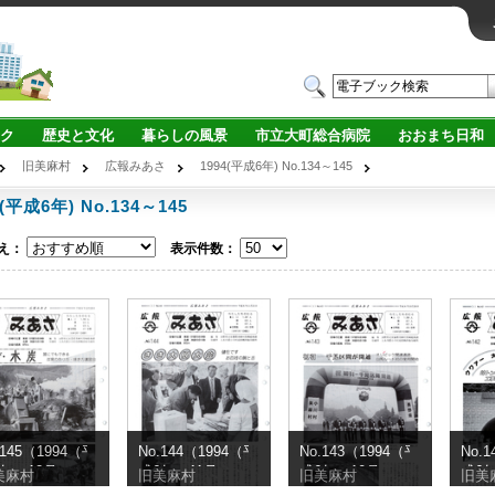
ク
歴史と文化
暮らしの風景
市立大町総合病院
おおまち日和
旧美麻村
広報みあさ
1994(平成6年) No.134～145
4(平成6年) No.134～145
え：
表示件数：
.145（1994（平
No.144（1994（平
No.143（1994（平
No.
年）12月）
成6年）11月）
成6年）10月）
成6
美麻村
旧美麻村
旧美麻村
旧美