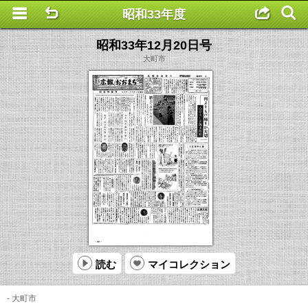
昭和33年度
This is a completely basic popup, no options set.
昭和33年12月20日号
大町市
読む
マイコレクション
- 大町市