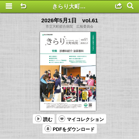
きらり大町病院
This is a completely basic popup, no options set.
2026年5月1日 vol.61
市立大町総合病院 広報委員会
読む
マイコレクション
PDFをダウンロード