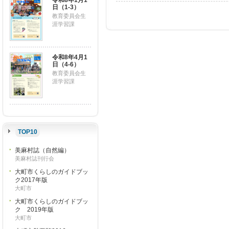
令和8年1月1
日（1-3）
教育委員会生
涯学習課
令和8年4月1
日（4-6）
教育委員会生
涯学習課
TOP10
美麻村誌（自然編）
美麻村誌刊行会
大町市くらしのガイドブッ
ク2017年版
大町市
大町市くらしのガイドブッ
ク 2019年版
大町市