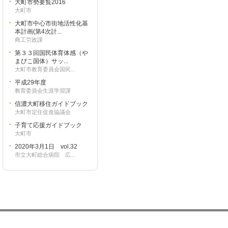
大町市勢要覧2016
大町市
大町市中心市街地活性化基
本計画(第4次計...
商工労政課
第３３回国民体育体感（や
まびこ国体）サッ...
大町市教育委員会国民...
平成29年度
教育委員会生涯学習課
信濃大町移住ガイドブック
大町市定住促進協議会
子育て応援ガイドブック
大町市
2020年3月1日 vol.32
市立大町総合病院 広...