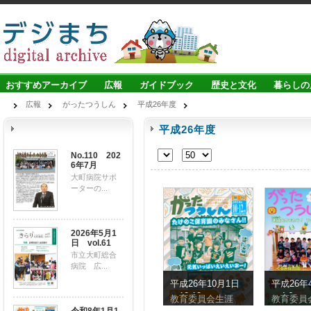
おすすめアーカイブ
広報
ガイドブック
歴史と文化
暮らしの
広報
がったつうしん
平成26年度
平成26年度
No.110 202
6年7月
大町病院サポ
ーターの...
2026年5月1
日 vol.61
市立大町総合
病院 広...
平成26年10月1日
平成26年
（10-12）
（4-6）
教育委員会生涯
教育委員