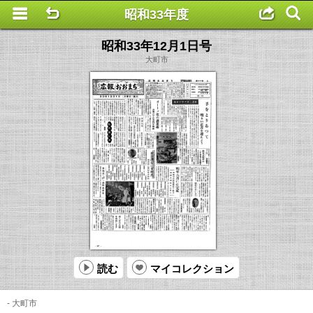
昭和33年度
This is a completely basic popup, no options set.
昭和33年12月1日号
大町市
読む
マイコレクション
- 大町市