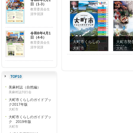
令和8年1月1
日（1-3）
教育委員会生
涯学習課
令和8年4月1
日（4-6）
大町市くらしの
大町市勢
教育委員会生
2016
ガイドブック
涯学習課
大町市
大町市
2017年版
TOP10
美麻村誌（自然編）
美麻村誌刊行会
大町市くらしのガイドブッ
ク2017年版
大町市
大町市くらしのガイドブッ
ク 2019年版
大町市