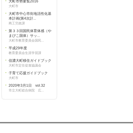
大町市勢要覧2016
大町市
大町市中心市街地活性化基
本計画(第4次計...
商工労政課
第３３回国民体育体感（や
まびこ国体）サッ...
大町市教育委員会国民...
平成29年度
教育委員会生涯学習課
信濃大町移住ガイドブック
大町市定住促進協議会
子育て応援ガイドブック
大町市
2020年3月1日 vol.32
市立大町総合病院 広...