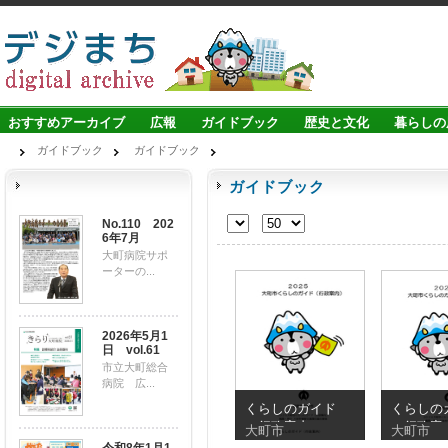
おすすめアーカイブ
広報
ガイドブック
歴史と文化
暮らしの
ガイドブック
ガイドブック
ガイドブック
No.110 202
6年7月
大町病院サポ
ーターの...
2026年5月1
日 vol.61
市立大町総合
病院 広...
くらしのガイド
くらしの
（行政案内）
（行政案
大町市
大町市
2025年版
2024年版