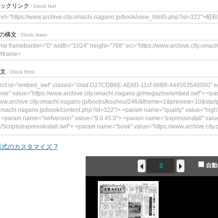
ックリンク
/ Ebook Href
ref="https://www.archive.city.omachi.nagano.jp/book/view_html5.php?id=32
meの構文
/ Ebook iframe
ame frameborder="0" width="1024" height="768" src="https://www.archive.city.oma
/iframe>
文
/ Ebook Html
ect id="embed_swf" classid="clsid:D27CDB6E-AE6D-11cf-96B8-444553540000" w
vie" value="https://www.archive.city.omachi.nagano.jp/megazine/embed.swf"> <p
www.archive.city.omachi.nagano.jp/books/kouhou/246/&theme=1&preview=10&start
.omachi.nagano.jp/book/content.php?id=322"/> <param name="quality" value="h
 <param name="swfversion" value="9.0.45.0"> <param name="expressinstall" value
p/Scripts/expressInstall.swf"> <param name="book" value="https://www.archive.city.om
ype="application/x-shockwave-flash" data="https://www.archive.city.omachi.nagano
"241"> <!--<![endif]--> <param name="quality" value="high"> <param name="flashva
式のカスタマイズ ?
achi.nagano.jp/books/kouhou/246/&theme=1&preview=10&startpage=0&bookintro=h
/book/content.php?id=322"/> <param name="wmode" value="opaque"> <param name
自動
ame="expressinstall" value="https://www.archive.city.omachi.nagano.jp/Scripts/ex
e="https://www.archive.city.omachi.nagano.jp/"> <div> <h4>このコンテンツ
です。</h4> <p><a href="https://www.adobe.com/go/getflashplayer"><img src="
load_buttons/get_flash_player.gif" alt=" Adobe Flash Playerを取得" width="112" height
bject> <!--<![endif]--> </object>