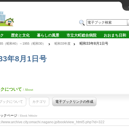
ク
歴史と文化
暮らしの風景
市立大町総合病院
おおまち日和
昭和33年8月1日号
965（昭和40）～1955（昭和30）
昭和33年度
33年8月1日号
ックについて
/ About
ブックについて
カテゴリ
電子ブックリンクの作成
ックページ
/ Ebook Website
s://www.archive.city.omachi.nagano.jp/book/view_html5.php?id=322