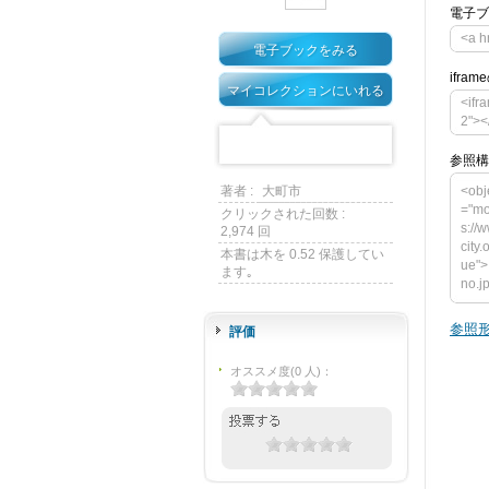
電子ブ
<a h
電子ブックをみる
ifra
マイコレクションにいれる
<ifr
2"><
参照構
著者 :
大町市
<obj
="mo
クリックされた回数 :
s://
2,974 回
city
本書は木を 0.52 保護してい
ue">
ます｡
no.j
ct t
ght=
参照形
評価
y.om
o.jp
オススメ度
(
0
人)
：
am n
alu
ンが必要
down
> </o