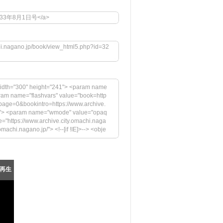
2">昭和33年8月1日号</a>
chi.nagano.jp/book/view_html5.php?id=32
idth="300" height="241"> <param name
aram name="flashvars" value="book=http
page=0&bookintro=https://www.archive.
igh"> <param name="wmode" value="opaq
="https://www.archive.city.omachi.naga
achi.nagano.jp/"> <!--[if !IE]>--> <obje
.jp/megazine/embed.swf" width="300" hei
rs" value="book=https://www.archive.cit
ttps://www.archive.city.omachi.nagan
="swfversion" value="9.0.45.0"> <par
再生
pressInstall.swf"> <param name="book" v
の表示には、Adobe Flash Playerの最新バージョ
https://www.adobe.com/images/shared/
="33" /></a></p> </div> <!--[if !IE]>--