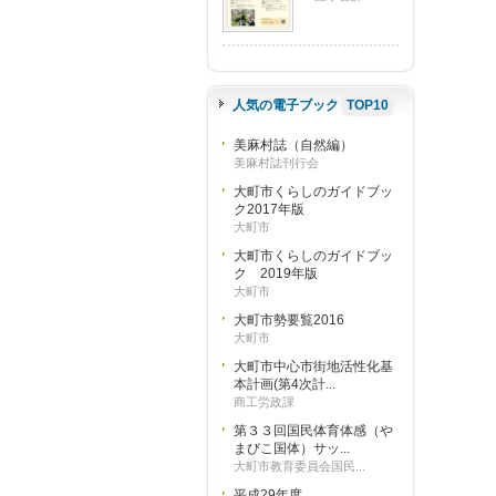
人気の電子ブック
TOP10
美麻村誌（自然編）
美麻村誌刊行会
大町市くらしのガイドブッ
ク2017年版
大町市
大町市くらしのガイドブッ
ク 2019年版
大町市
大町市勢要覧2016
大町市
大町市中心市街地活性化基
本計画(第4次計...
商工労政課
第３３回国民体育体感（や
まびこ国体）サッ...
大町市教育委員会国民...
平成29年度