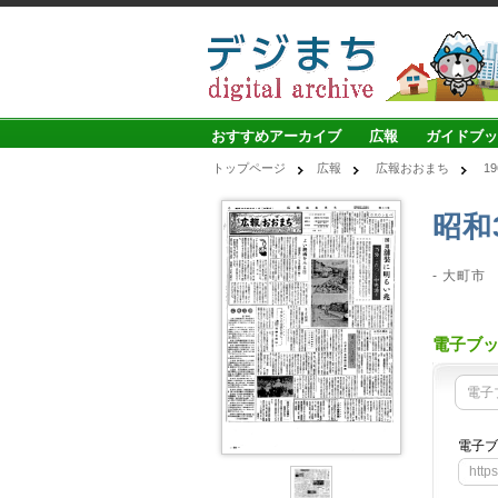
おすすめアーカイブ
広報
ガイドブッ
トップページ
広報
広報おおまち
1
昭和
- 大町市
電子ブ
電子
電子ブ
http