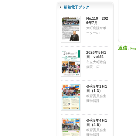
新着電子ブック
No.110 202
6年7月
大町病院サポ
ーターの...
返信
/ Res
2026年5月1
日 vol.61
市立大町総合
病院 広...
令和8年1月1
日（1-3）
教育委員会生
涯学習課
令和8年4月1
日（4-6）
教育委員会生
涯学習課