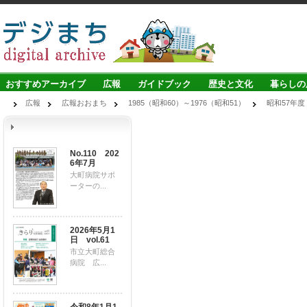
おすすめアーカイブ
広報
ガイドブック
歴史と文化
暮らしの
広報
広報おおまち
1985（昭和60）～1976（昭和51）
昭和57年度
No.110 202
6年7月
大町病院サポ
ーターの...
2026年5月1
日 vol.61
市立大町総合
病院 広...