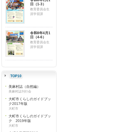
令和8年1月1
日（1-3）
教育委員会生
涯学習課
令和8年4月1
日（4-6）
教育委員会生
涯学習課
TOP10
美麻村誌（自然編）
美麻村誌刊行会
大町市くらしのガイドブッ
ク2017年版
大町市
大町市くらしのガイドブッ
ク 2019年版
大町市