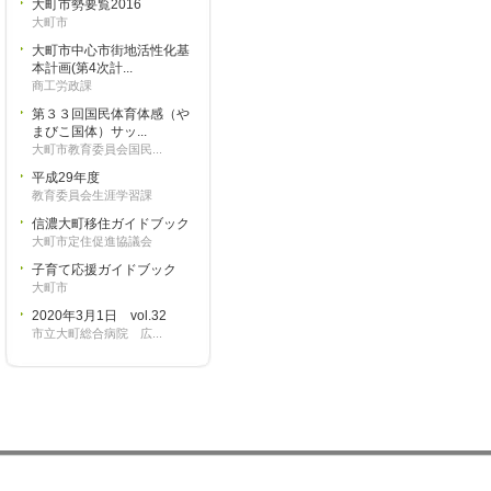
大町市勢要覧2016
大町市
大町市中心市街地活性化基
本計画(第4次計...
商工労政課
第３３回国民体育体感（や
まびこ国体）サッ...
大町市教育委員会国民...
平成29年度
教育委員会生涯学習課
信濃大町移住ガイドブック
大町市定住促進協議会
子育て応援ガイドブック
大町市
2020年3月1日 vol.32
市立大町総合病院 広...