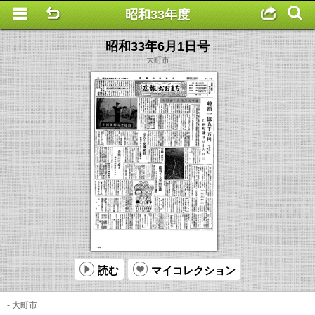
昭和33年度
This is a completely basic popup, no options set.
昭和33年6月1日号
大町市
読む
マイコレクション
- 大町市