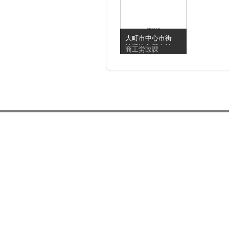
大町市中心市街
地活性化基本計
商工労政課
画(第4次計画)