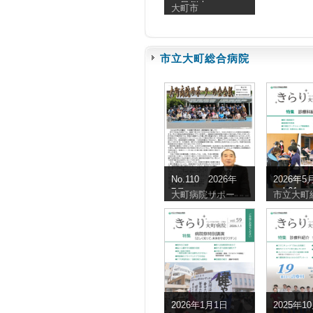
の風倒木
大町市
市立大町総合病院
No.110 2026年
2026年
vol.61
7月
大町病院サポー
市立大町
2026年1月1日
2025年1