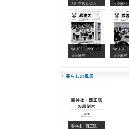
育体感（やまび
成9年）2
大町市教育委員
旧美麻村
こ国体）サッカ
ー協議会 記録
写真集
No.165（1996（平
No.164
成8年）10月）
成8年）9
旧美麻村
旧美麻村
暮らしの風景
竈神社・西正院