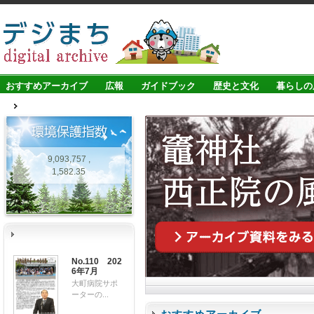
おすすめアーカイブ
広報
ガイドブック
歴史と文化
暮らしの
9,093,757 ,
1,582.35
No.110 202
6年7月
大町病院サポ
ーターの...