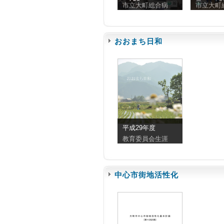
vol.59
日 vol.5
市立大町総合病
市立大町
おおまち日和
平成29年度
教育委員会生涯
中心市街地活性化