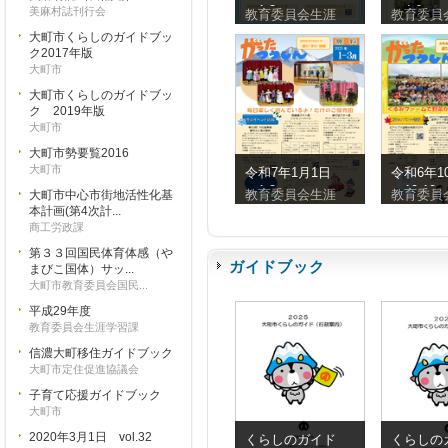
（1-3）
（4-6）
美麻村誌刊行会
教育委員会生涯
教育委員
大町市くらしのガイドブッ
ク2017年版
大町市
大町市くらしのガイドブッ
ク 2019年版
大町市
大町市勢要覧2016
大町市
令和7年1月1日
令和6年1
（1-3）
（10-12
教育委員会生涯
教育委員
大町市中心市街地活性化基
本計画(第4次計...
商工労政課
第３３回国民体育体感（や
ガイドブック
まびこ国体）サッ...
大町市教育委員会国民...
平成29年度
教育委員会生涯学習課
信濃大町移住ガイドブック
大町市定住促進協議会
子育て応援ガイドブック
大町市
2020年3月1日 vol.32
くらしのガイド
くらしの