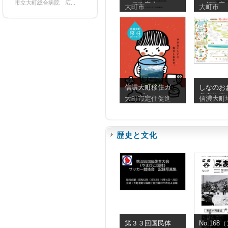
市立大町総合病院 広...
（行政案内）
（行政案
大町市
大町市
2025年版
2024年版
信濃大町移住ガ
しなのお
イドブック
農産物直
大町市定住促進
信濃大町
ップ＆旬
カレンダ
歴史と文化
第３３回国民体
No.168