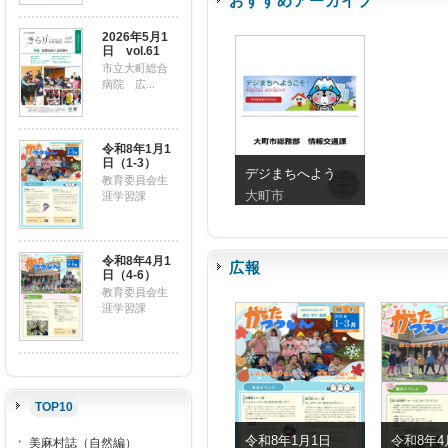
おすすめアーカイブ
2026年5月1
日 vol.61
市立大町総合
病院 広...
令和8年1月1
日（1-3）
デジまちへよう
教育委員会生
こそ！
大町市
涯学習課
令和8年4月1
広報
日（4-6）
教育委員会生
涯学習課
TOP10
令和8年1月1日
令和8年4
美麻村誌（自然編）