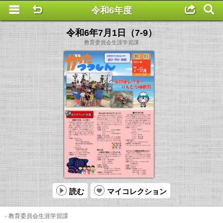
令和6年度
This is a completely basic popup, no options set.
令和6年7月1日（7-9）
教育委員会生涯学習課
読む
マイコレクション
- 教育委員会生涯学習課