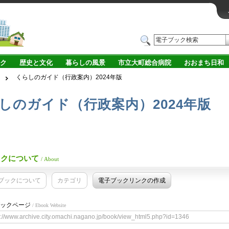
ク
歴史と文化
暮らしの風景
市立大町総合病院
おおまち日和
くらしのガイド（行政案内）2024年版
しのガイド（行政案内）2024年版
ックについて
/ About
ブックについて
カテゴリ
電子ブックリンクの作成
ックページ
/ Ebook Website
s://www.archive.city.omachi.nagano.jp/book/view_html5.php?id=1346