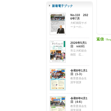
新着電子ブック
No.110 202
6年7月
大町病院サポ
ーターの...
返信
/ Res
2026年5月1
日 vol.61
市立大町総合
病院 広...
令和8年1月1
日（1-3）
教育委員会生
涯学習課
令和8年4月1
日（4-6）
教育委員会生
涯学習課