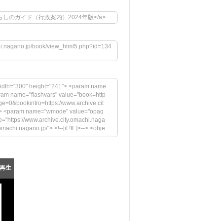
?id=1346">くらしのガイド（行政案内）2024年版</a>
chi.nagano.jp/book/view_html5.php?id=134
idth="300" height="241"> <param name
aram name="flashvars" value="book=http
e=0&bookintro=https://www.archive.cit
h"> <param name="wmode" value="opaq
="https://www.archive.city.omachi.naga
achi.nagano.jp/"> <!--[if !IE]>--> <obje
.jp/megazine/embed.swf" width="300" hei
rs" value="book=https://www.archive.cit
s://www.archive.city.omachi.nagano.j
"swfversion" value="9.0.45.0"> <para
再生
ressInstall.swf"> <param name="book" va
表示には、Adobe Flash Playerの最新バージョン
tps://www.adobe.com/images/shared/d
"33" /></a></p> </div> <!--[if !IE]>-->