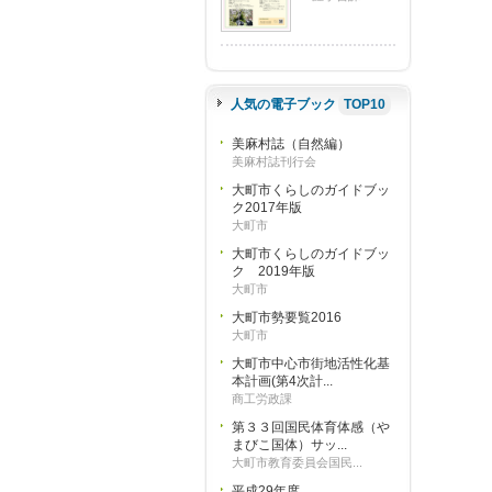
人気の電子ブック
TOP10
美麻村誌（自然編）
美麻村誌刊行会
大町市くらしのガイドブッ
ク2017年版
大町市
大町市くらしのガイドブッ
ク 2019年版
大町市
大町市勢要覧2016
大町市
大町市中心市街地活性化基
本計画(第4次計...
商工労政課
第３３回国民体育体感（や
まびこ国体）サッ...
大町市教育委員会国民...
平成29年度