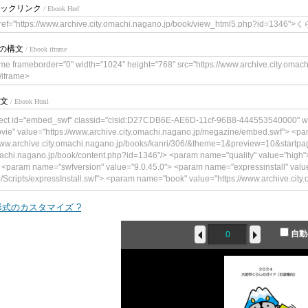
ックリンク
/ Ebook Href
href="https://www.archive.city.omachi.nagano.jp/book/view_html5.php
meの構文
/ Ebook iframe
ame frameborder="0" width="1024" height="768" src="https://www.archive.city.oma
/iframe>
文
/ Ebook Html
ect id="embed_swf" classid="clsid:D27CDB6E-AE6D-11cf-96B8-444553540000" w
vie" value="https://www.archive.city.omachi.nagano.jp/megazine/embed.swf"> <p
www.archive.city.omachi.nagano.jp/books/kanri/306/&theme=1&preview=10&startpag
achi.nagano.jp/book/content.php?id=1346"/> <param name="quality" value="hig
 <param name="swfversion" value="9.0.45.0"> <param name="expressinstall" value
p/Scripts/expressInstall.swf"> <param name="book" value="https://www.archive.city.om
ype="application/x-shockwave-flash" data="https://www.archive.city.omachi.nagano
"241"> <!--<![endif]--> <param name="quality" value="high"> <param name="flashva
式のカスタマイズ ?
achi.nagano.jp/books/kanri/306/&theme=1&preview=10&startpage=0&bookintro=http
ok/content.php?id=1346"/> <param name="wmode" value="opaque"> <param name=
自動
me="expressinstall" value="https://www.archive.city.omachi.nagano.jp/Scripts/exp
="https://www.archive.city.omachi.nagano.jp/"> <div> <h4>このコンテンツの
す。</h4> <p><a href="https://www.adobe.com/go/getflashplayer"><img src="ht
oad_buttons/get_flash_player.gif" alt=" Adobe Flash Playerを取得" width="112" height=
ect> <!--<![endif]--> </object>