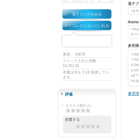
電子ブ
<a 
電子ブックをみる
ifra
マイコレクションにいれる
<ifr
6"><
参照構
著者 :
大町市
<obj
="mo
クリックされた回数 :
s://
18,252 回
y.om
本書は木を 3.18 保護してい
ue">
ます｡
no.j
ct t
ght=
参照形
評価
y.om
p/bo
オススメ度
(
0
人)
：
m na
lue
が必要で
ownl
</obj