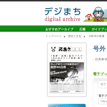
おすすめアーカイブ
広報
ガイドブッ
トップページ
歴史と文化
大町市の変遷
号外
- 旧美麻
電子ブ
電子
電子ブ
http