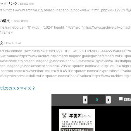
ックリンク
/ Ebook Href
ref="https://www.archive.city.omachi.nagano.jp/book/view_html5.php?id
meの構文
/ Ebook iframe
ame frameborder="0" width="1024" height="768" src="https://www.archive.city.oma
/iframe>
文
/ Ebook Html
ect id="embed_swf" classid="clsid:D27CDB6E-AE6D-11cf-96B8-444553540000" w
vie" value="https://www.archive.city.omachi.nagano.jp/megazine/embed.swf"> <p
www.archive.city.omachi.nagano.jp/books/kanri/289/&theme=1&preview=10&startpag
achi.nagano.jp/book/content.php?id=1295"/> <param name="quality" value="hig
 <param name="swfversion" value="9.0.45.0"> <param name="expressinstall" value
p/Scripts/expressInstall.swf"> <param name="book" value="https://www.archive.city.om
ype="application/x-shockwave-flash" data="https://www.archive.city.omachi.nagano
"241"> <!--<![endif]--> <param name="quality" value="high"> <param name="flashva
式のカスタマイズ ?
achi.nagano.jp/books/kanri/289/&theme=1&preview=10&startpage=0&bookintro=http
ok/content.php?id=1295"/> <param name="wmode" value="opaque"> <param name=
自動
me="expressinstall" value="https://www.archive.city.omachi.nagano.jp/Scripts/exp
="https://www.archive.city.omachi.nagano.jp/"> <div> <h4>このコンテンツの
す。</h4> <p><a href="https://www.adobe.com/go/getflashplayer"><img src="ht
oad_buttons/get_flash_player.gif" alt=" Adobe Flash Playerを取得" width="112" height=
ect> <!--<![endif]--> </object>