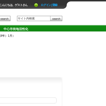
こんにちは。ゲストさん
|
ログイン | 登録
中心市街地活性化
成9年）1月）