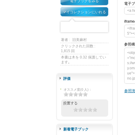
電子ブックをみる
電子ブ
<a h
マイコレクションにいれる
ifra
<ifr
5"><
著者 :
旧美麻村
参照構
クリックされた回数 :
1,815 回
<obj
本書は木を 0.32 保護してい
="mo
ます｡
s://
y.om
ue">
no.j
評価
ct t
ght=
オススメ度
(
0
人)
：
参照形
y.om
p/bo
m na
lue
が必要で
ownl
</obj
新着電子ブック