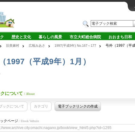
ク
歴史と文化
暮らしの風景
市立大町総合病院
おおまち日和
号外（1997（平
旧美麻村
広報みあさ
1997(平成9年) No.167～177
（1997（平成9年）1月）
村
ックについて
/ About
ブックについて
カテゴリ
電子ブックリンクの作成
ックページ
/ Ebook Website
s://www.archive.city.omachi.nagano.jp/book/view_html5.php?id=1295