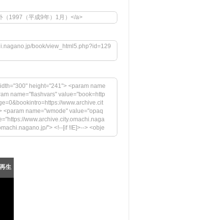
=1295">号外（1997（平成9年）1月）</a>
chi.nagano.jp/book/view_html5.php?id=129
idth="300" height="241"> <param name
aram name="flashvars" value="book=http
e=0&bookintro=https://www.archive.cit
h"> <param name="wmode" value="opaq
="https://www.archive.city.omachi.naga
achi.nagano.jp/"> <!--[if !IE]>--> <obje
.jp/megazine/embed.swf" width="300" hei
rs" value="book=https://www.archive.cit
s://www.archive.city.omachi.nagano.j
"swfversion" value="9.0.45.0"> <para
再生
ressInstall.swf"> <param name="book" va
表示には、Adobe Flash Playerの最新バージョン
tps://www.adobe.com/images/shared/d
"33" /></a></p> </div> <!--[if !IE]>-->