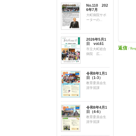
No.110 202
6年7月
大町病院サポ
ーターの...
2026年5月1
日 vol.61
返信
/ Res
市立大町総合
病院 広...
令和8年1月1
日（1-3）
教育委員会生
涯学習課
令和8年4月1
日（4-6）
教育委員会生
涯学習課