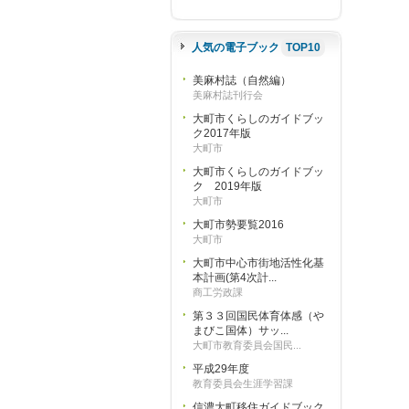
人気の電子ブック
TOP10
美麻村誌（自然編）
美麻村誌刊行会
大町市くらしのガイドブッ
ク2017年版
大町市
大町市くらしのガイドブッ
ク 2019年版
大町市
大町市勢要覧2016
大町市
大町市中心市街地活性化基
本計画(第4次計...
商工労政課
第３３回国民体育体感（や
まびこ国体）サッ...
大町市教育委員会国民...
平成29年度
教育委員会生涯学習課
信濃大町移住ガイドブック