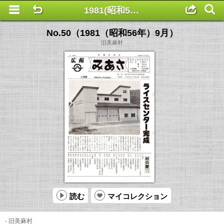
1981(昭和56年) No.44～52
This is a completely basic popup, no options set.
No.50（1981（昭和56年）9月）
旧美麻村
読む
マイコレクション
- 旧美麻村