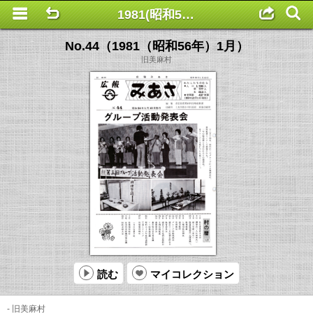
1981(昭和56年) No.44～52
This is a completely basic popup, no options set.
No.44（1981（昭和56年）1月）
旧美麻村
読む
マイコレクション
- 旧美麻村