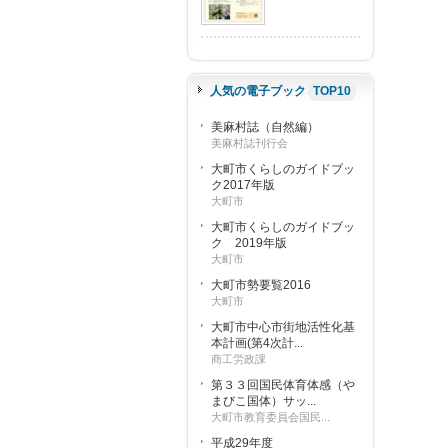
人気の電子ブック
TOP10
美麻村誌（自然編）
美麻村誌刊行会
大町市くらしのガイドブッ
ク2017年版
大町市
大町市くらしのガイドブッ
ク 2019年版
大町市
大町市勢要覧2016
大町市
大町市中心市街地活性化基
本計画(第4次計...
商工労政課
第３３回国民体育体感（や
まびこ国体）サッ...
大町市教育委員会国民...
平成29年度