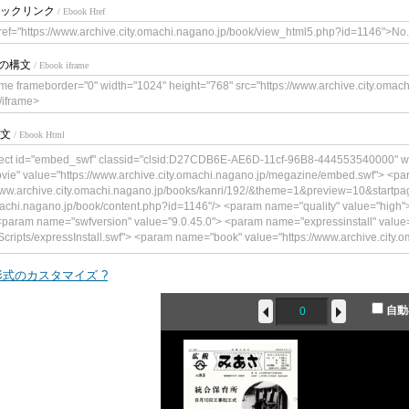
ックリンク
/ Ebook Href
ref="https://www.archive.city.omachi.nagano.jp/book/view_html5.php?id=1
meの構文
/ Ebook iframe
ame frameborder="0" width="1024" height="768" src="https://www.archive.city.oma
/iframe>
文
/ Ebook Html
ect id="embed_swf" classid="clsid:D27CDB6E-AE6D-11cf-96B8-444553540000" w
vie" value="https://www.archive.city.omachi.nagano.jp/megazine/embed.swf"> <p
www.archive.city.omachi.nagano.jp/books/kanri/192/&theme=1&preview=10&startpag
achi.nagano.jp/book/content.php?id=1146"/> <param name="quality" value="hig
<param name="swfversion" value="9.0.45.0"> <param name="expressinstall" value=
/Scripts/expressInstall.swf"> <param name="book" value="https://www.archive.city.oma
="application/x-shockwave-flash" data="https://www.archive.city.omachi.nagano.j
41"> <!--<![endif]--> <param name="quality" value="high"> <param name="flashvars"
式のカスタマイズ ?
i.nagano.jp/books/kanri/192/&theme=1&preview=10&startpage=0&bookintro=https:
content.php?id=1146"/> <param name="wmode" value="opaque"> <param name="sw
自動
"expressinstall" value="https://www.archive.city.omachi.nagano.jp/Scripts/expres
ttps://www.archive.city.omachi.nagano.jp/"> <div> <h4>このコンテンツの表示
。</h4> <p><a href="https://www.adobe.com/go/getflashplayer"><img src="htt
d_buttons/get_flash_player.gif" alt=" Adobe Flash Playerを取得" width="112" height="33
> <!--<![endif]--> </object>