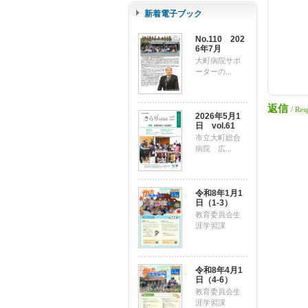
新着電子ブック
No.110 202
6年7月
大町病院サポ
ーターの...
返信
/ Res
2026年5月1
日 vol.61
市立大町総合
病院 広...
令和8年1月1
日（1-3）
教育委員会生
涯学習課
令和8年4月1
日（4-6）
教育委員会生
涯学習課