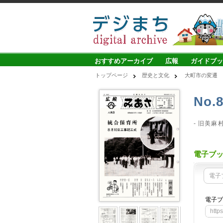
おすすめアーカイブ
広報
ガイドブッ
トップページ
歴史と文化
大町市の変遷
No.
- 旧美麻
電子ブ
電子
電子ブ
http