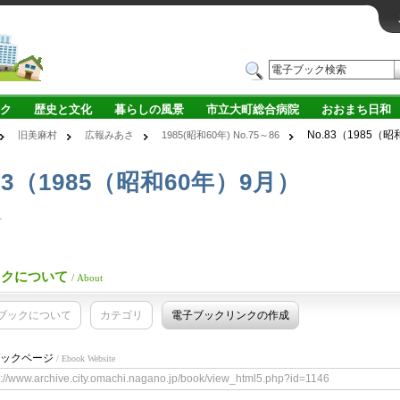
ク
歴史と文化
暮らしの風景
市立大町総合病院
おおまち日和
No.83（1985（
旧美麻村
広報みあさ
1985(昭和60年) No.75～86
83（1985（昭和60年）9月）
村
ックについて
/ About
ブックについて
カテゴリ
電子ブックリンクの作成
ックページ
/ Ebook Website
s://www.archive.city.omachi.nagano.jp/book/view_html5.php?id=1146