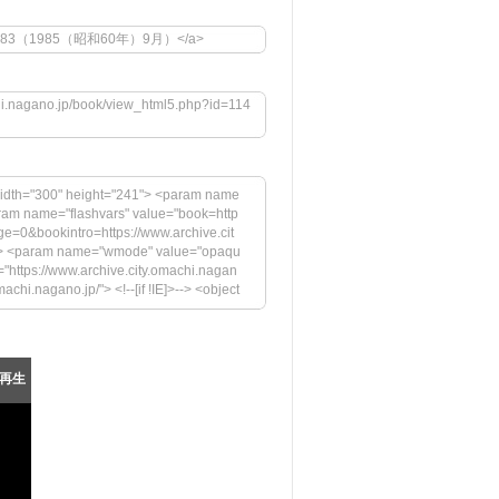
146">No.83（1985（昭和60年）9月）</a>
chi.nagano.jp/book/view_html5.php?id=114
idth="300" height="241"> <param name
aram name="flashvars" value="book=http
e=0&bookintro=https://www.archive.cit
h"> <param name="wmode" value="opaqu
"https://www.archive.city.omachi.nagan
chi.nagano.jp/"> <!--[if !IE]>--> <object
p/megazine/embed.swf" width="300" heigh
 value="book=https://www.archive.city.o
//www.archive.city.omachi.nagano.jp/b
fversion" value="9.0.45.0"> <param n
再生
sInstall.swf"> <param name="book" value
には、Adobe Flash Playerの最新バージョンが
ps://www.adobe.com/images/shared/dow
" /></a></p> </div> <!--[if !IE]>--> </o