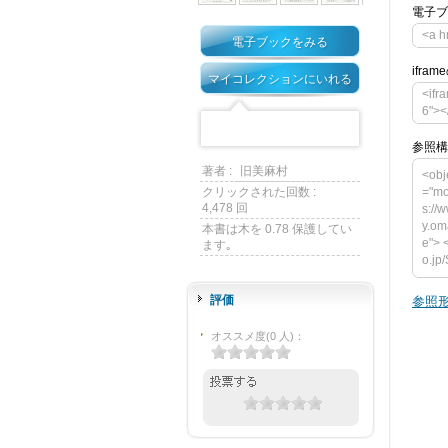
電子ブ
<a h
電子ブックをみる
ifra
マイコレクションにいれる
<ifr
6"><
参照構
著者 :
旧美麻村
<obj
="mo
クリックされた回数 :
4,478 回
s://
y.om
本書は木を 0.78 保護してい
e"> 
ます｡
o.jp
type
t="2
評価
参照形
mach
ook/
オススメ度
(
0
人)
：
ame=
="h
必要です
nloa
bject