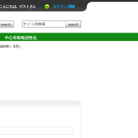
こんにちは。ゲストさん
|
ログイン | 登録
中心市街地活性化
昭和60年）9月）