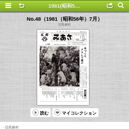
1981(昭和56年) No.44～52
This is a completely basic popup, no options set.
No.48（1981（昭和56年）7月）
旧美麻村
読む
マイコレクション
- 旧美麻村