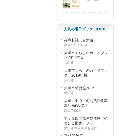
人気の電子ブック
TOP10
美麻村誌（自然編）
美麻村誌刊行会
大町市くらしのガイドブッ
ク2017年版
大町市
大町市くらしのガイドブッ
ク 2019年版
大町市
大町市勢要覧2016
大町市
大町市中心市街地活性化基
本計画(第4次計...
商工労政課
第３３回国民体育体感（や
まびこ国体）サッ...
大町市教育委員会国民...
平成29年度