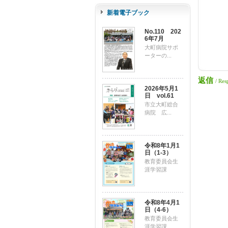
新着電子ブック
No.110 202
6年7月
大町病院サポ
ーターの...
返信
/ Res
2026年5月1
日 vol.61
市立大町総合
病院 広...
令和8年1月1
日（1-3）
教育委員会生
涯学習課
令和8年4月1
日（4-6）
教育委員会生
涯学習課