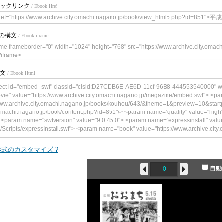
ックリンク
/ Ebook Href
ref="https://www.archive.city.omachi.nagano.jp/book/view_html5.php?id=85
meの構文
/ Ebook iframe
ame frameborder="0" width="1024" height="768" src="https://www.archive.city.oma
/iframe>
文
/ Ebook Html
ect id="embed_swf" classid="clsid:D27CDB6E-AE6D-11cf-96B8-444553540000" w
vie" value="https://www.archive.city.omachi.nagano.jp/megazine/embed.swf"> <p
www.archive.city.omachi.nagano.jp/books/kouhou/643/&theme=1&preview=10&start
.omachi.nagano.jp/book/content.php?id=851"/> <param name="quality" value="h
 <param name="swfversion" value="9.0.45.0"> <param name="expressinstall" value
p/Scripts/expressInstall.swf"> <param name="book" value="https://www.archive.city.om
ype="application/x-shockwave-flash" data="https://www.archive.city.omachi.nagano
"241"> <!--<![endif]--> <param name="quality" value="high"> <param name="flashva
式のカスタマイズ ?
achi.nagano.jp/books/kouhou/643/&theme=1&preview=10&startpage=0&bookintro=h
/book/content.php?id=851"/> <param name="wmode" value="opaque"> <param name
自動
ame="expressinstall" value="https://www.archive.city.omachi.nagano.jp/Scripts/ex
e="https://www.archive.city.omachi.nagano.jp/"> <div> <h4>このコンテンツ
です。</h4> <p><a href="https://www.adobe.com/go/getflashplayer"><img src="
load_buttons/get_flash_player.gif" alt=" Adobe Flash Playerを取得" width="112" height
bject> <!--<![endif]--> </object>