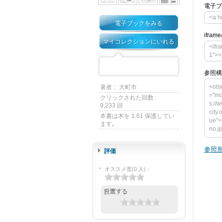
電子ブ
<a h
電子ブックをみる
ifra
マイコレクションにいれる
<ifr
1"><
参照構
<obj
著者 :
大町市
="mo
クリックされた回数 :
s://
9,233 回
city
本書は木を 1.61 保護してい
ue">
ます｡
no.j
ct t
ght=
参照形
評価
y.om
o.jp
オススメ度
(
0
人)
：
am n
alu
ンが必要
down
> </o