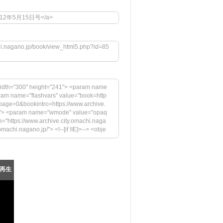
1">平成12年5月15日号</a>
chi.nagano.jp/book/view_html5.php?id=85
idth="300" height="241"> <param name
aram name="flashvars" value="book=http
page=0&bookintro=https://www.archive.
igh"> <param name="wmode" value="opaq
="https://www.archive.city.omachi.naga
achi.nagano.jp/"> <!--[if !IE]>--> <obje
.jp/megazine/embed.swf" width="300" hei
rs" value="book=https://www.archive.cit
ttps://www.archive.city.omachi.nagan
="swfversion" value="9.0.45.0"> <par
再生
pressInstall.swf"> <param name="book" v
の表示には、Adobe Flash Playerの最新バージョ
https://www.adobe.com/images/shared/
="33" /></a></p> </div> <!--[if !IE]>--