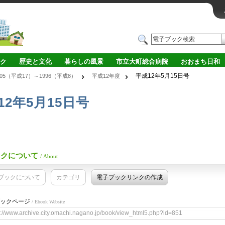
ク
歴史と文化
暮らしの風景
市立大町総合病院
おおまち日和
平成12年5月15日号
005（平成17）～1996（平成8）
平成12年度
12年5月15日号
ックについて
/ About
ブックについて
カテゴリ
電子ブックリンクの作成
ックページ
/ Ebook Website
s://www.archive.city.omachi.nagano.jp/book/view_html5.php?id=851