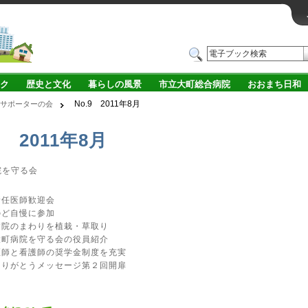
ク
歴史と文化
暮らしの風景
市立大町総合病院
おおまち日和
No.9 2011年8月
サポーターの会
9 2011年8月
院を守る会
新任医師歓迎会
のど自慢に参加
病院のまわりを植栽・草取り
大町病院を守る会の役員紹介
医師と看護師の奨学金制度を充実
ありがとうメッセージ第２回開扉