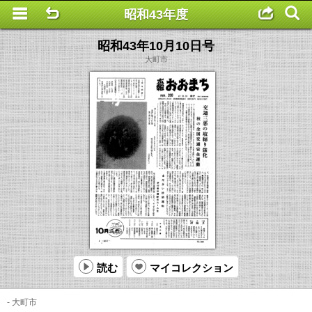
昭和43年度
This is a completely basic popup, no options set.
昭和43年10月10日号
大町市
読む
マイコレクション
- 大町市