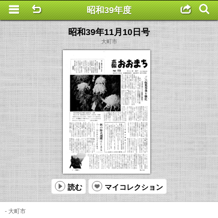
昭和39年度
This is a completely basic popup, no options set.
昭和39年11月10日号
大町市
読む
マイコレクション
- 大町市