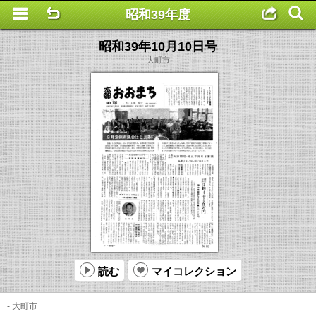
昭和39年度
This is a completely basic popup, no options set.
昭和39年10月10日号
大町市
読む
マイコレクション
- 大町市