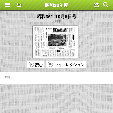
昭和36年度
This is a completely basic popup, no options set.
昭和36年10月5日号
大町市
読む
マイコレクション
- 大町市