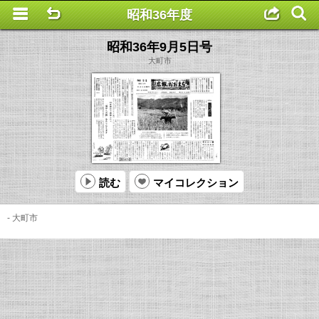
昭和36年度
This is a completely basic popup, no options set.
昭和36年9月5日号
大町市
読む
マイコレクション
- 大町市