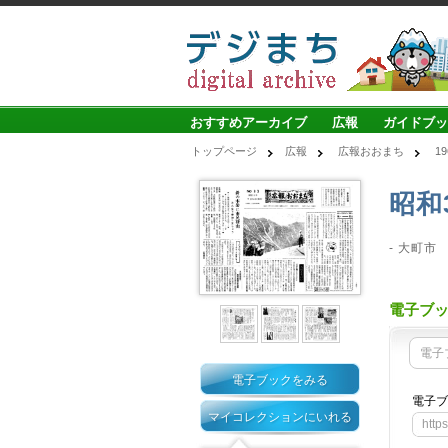
おすすめアーカイブ
広報
ガイドブッ
トップページ
広報
広報おおまち
1
昭和
- 大町市
電子ブ
電子
電子ブックをみる
電子ブ
マイコレクションにいれる
http