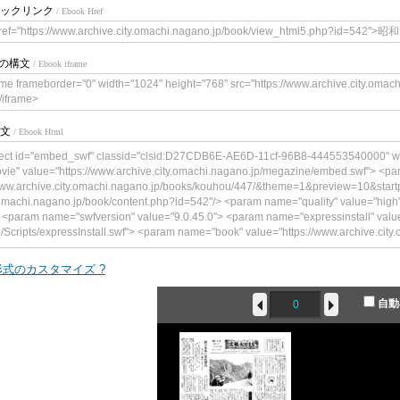
ックリンク
/ Ebook Href
ref="https://www.archive.city.omachi.nagano.jp/book/view_html5.php?id=54
meの構文
/ Ebook iframe
ame frameborder="0" width="1024" height="768" src="https://www.archive.city.oma
/iframe>
文
/ Ebook Html
ect id="embed_swf" classid="clsid:D27CDB6E-AE6D-11cf-96B8-444553540000" w
vie" value="https://www.archive.city.omachi.nagano.jp/megazine/embed.swf"> <p
www.archive.city.omachi.nagano.jp/books/kouhou/447/&theme=1&preview=10&start
.omachi.nagano.jp/book/content.php?id=542"/> <param name="quality" value="h
 <param name="swfversion" value="9.0.45.0"> <param name="expressinstall" value
p/Scripts/expressInstall.swf"> <param name="book" value="https://www.archive.city.om
ype="application/x-shockwave-flash" data="https://www.archive.city.omachi.nagano
"241"> <!--<![endif]--> <param name="quality" value="high"> <param name="flashva
式のカスタマイズ ?
achi.nagano.jp/books/kouhou/447/&theme=1&preview=10&startpage=0&bookintro=h
/book/content.php?id=542"/> <param name="wmode" value="opaque"> <param name
自動
ame="expressinstall" value="https://www.archive.city.omachi.nagano.jp/Scripts/ex
e="https://www.archive.city.omachi.nagano.jp/"> <div> <h4>このコンテンツ
です。</h4> <p><a href="https://www.adobe.com/go/getflashplayer"><img src="
load_buttons/get_flash_player.gif" alt=" Adobe Flash Playerを取得" width="112" height
bject> <!--<![endif]--> </object>