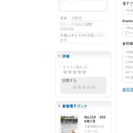
電子ブ
<a h
著者 :
大町市
ifra
クリックされた回数 :
<ifr
3,924 回
2"><
本書は木を 0.68 保護してい
ます｡
参照構
<obj
評価
="mo
s://
city
オススメ度
(
0
人)
：
ue">
no.j
ct t
ght=
参照形
y.om
o.jp
am n
新着電子ブック
alu
ンが必要
No.110 202
down
6年7月
> </o
大町病院サポ
ーターの...