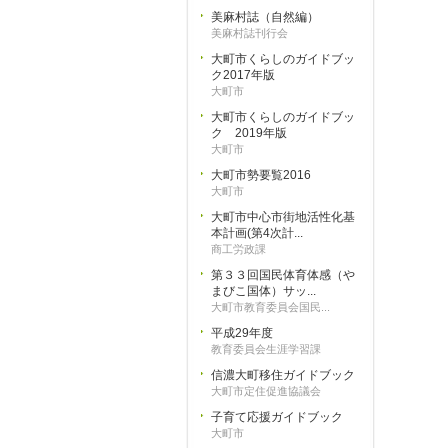
美麻村誌（自然編）
美麻村誌刊行会
大町市くらしのガイドブッ
ク2017年版
大町市
大町市くらしのガイドブッ
ク 2019年版
大町市
大町市勢要覧2016
大町市
大町市中心市街地活性化基
本計画(第4次計...
商工労政課
第３３回国民体育体感（や
まびこ国体）サッ...
大町市教育委員会国民...
平成29年度
教育委員会生涯学習課
信濃大町移住ガイドブック
大町市定住促進協議会
子育て応援ガイドブック
大町市