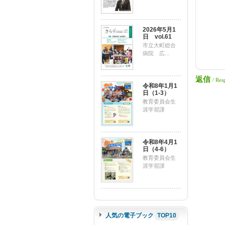
2026年5月1
日 vol.61
市立大町総合
病院 広...
返信
/ Res
令和8年1月1
日（1-3）
教育委員会生
涯学習課
令和8年4月1
日（4-6）
教育委員会生
涯学習課
人気の電子ブック
TOP10