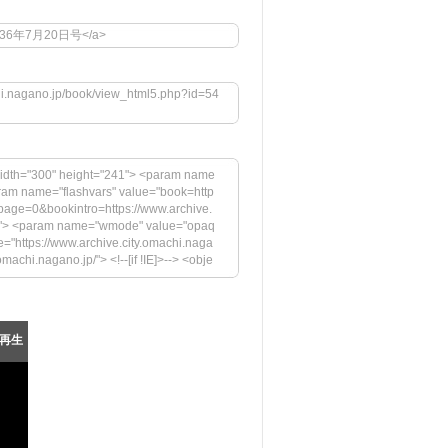
2">昭和36年7月20日号</a>
chi.nagano.jp/book/view_html5.php?id=54
idth="300" height="241"> <param name
aram name="flashvars" value="book=http
page=0&bookintro=https://www.archive.
igh"> <param name="wmode" value="opaq
="https://www.archive.city.omachi.naga
achi.nagano.jp/"> <!--[if !IE]>--> <obje
.jp/megazine/embed.swf" width="300" hei
rs" value="book=https://www.archive.cit
ttps://www.archive.city.omachi.nagan
="swfversion" value="9.0.45.0"> <par
再生
pressInstall.swf"> <param name="book" v
の表示には、Adobe Flash Playerの最新バージョ
https://www.adobe.com/images/shared/
="33" /></a></p> </div> <!--[if !IE]>--