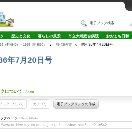
ク
歴史と文化
暮らしの風景
市立大町総合病院
おおまち日和
昭和36年7月20日号
965（昭和40）～1955（昭和30）
昭和36年度
36年7月20日号
ックについて
/ About
ブックについて
カテゴリ
電子ブックリンクの作成
ックページ
/ Ebook Website
s://www.archive.city.omachi.nagano.jp/book/view_html5.php?id=542