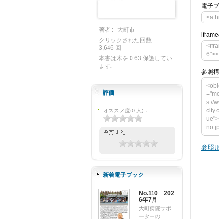
電子ブ
<a h
著者 :
大町市
ifra
クリックされた回数 :
<ifr
3,646 回
6"><
本書は木を 0.63 保護してい
ます｡
参照構
<obj
評価
="mo
s://
city
オススメ度
(
0
人)
：
ue">
no.j
ct t
ght=
参照形
y.om
o.jp
am n
新着電子ブック
alu
ンが必要
No.110 202
down
6年7月
> </o
大町病院サポ
ーターの...