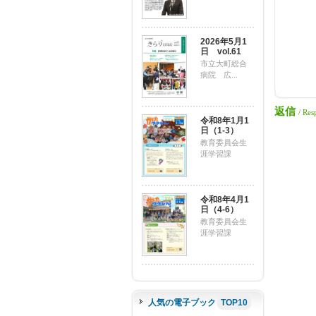
2026年5月1
日 vol.61
市立大町総合
病院 広...
返信
/ Res
令和8年1月1
日（1-3）
教育委員会生
涯学習課
令和8年4月1
日（4-6）
教育委員会生
涯学習課
人気の電子ブック
TOP10