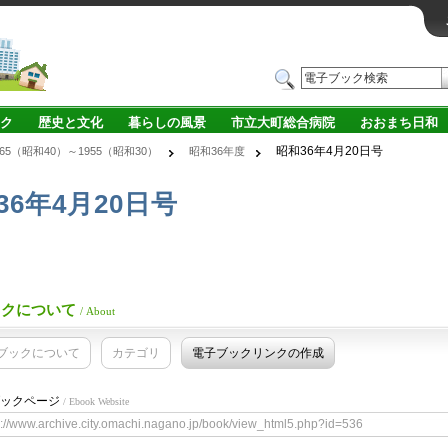
ク
歴史と文化
暮らしの風景
市立大町総合病院
おおまち日和
昭和36年4月20日号
965（昭和40）～1955（昭和30）
昭和36年度
36年4月20日号
ックについて
/ About
ブックについて
カテゴリ
電子ブックリンクの作成
ックページ
/ Ebook Website
s://www.archive.city.omachi.nagano.jp/book/view_html5.php?id=536