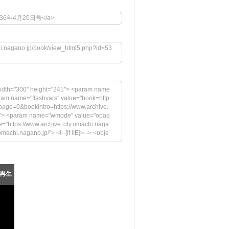
6">昭和36年4月20日号</a>
chi.nagano.jp/book/view_html5.php?id=53
idth="300" height="241"> <param name
aram name="flashvars" value="book=http
page=0&bookintro=https://www.archive.
igh"> <param name="wmode" value="opaq
="https://www.archive.city.omachi.naga
achi.nagano.jp/"> <!--[if !IE]>--> <obje
.jp/megazine/embed.swf" width="300" hei
rs" value="book=https://www.archive.cit
ttps://www.archive.city.omachi.nagan
="swfversion" value="9.0.45.0"> <par
再生
pressInstall.swf"> <param name="book" v
の表示には、Adobe Flash Playerの最新バージョ
https://www.adobe.com/images/shared/
="33" /></a></p> </div> <!--[if !IE]>--