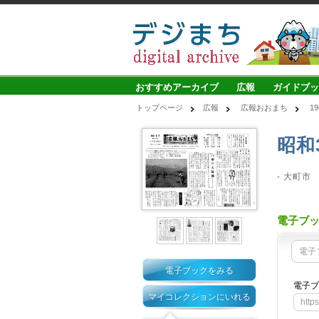
おすすめアーカイブ
広報
ガイドブッ
トップページ
広報
広報おおまち
1
昭和
- 大町市
電子ブ
電子
電子ブックをみる
電子ブ
マイコレクションにいれる
http