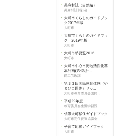
美麻村誌（自然編）
美麻村誌刊行会
大町市くらしのガイドブッ
ク2017年版
大町市
大町市くらしのガイドブッ
ク 2019年版
大町市
大町市勢要覧2016
大町市
大町市中心市街地活性化基
本計画(第4次計...
商工労政課
第３３回国民体育体感（や
まびこ国体）サッ...
大町市教育委員会国民...
平成29年度
教育委員会生涯学習課
信濃大町移住ガイドブック
大町市定住促進協議会
子育て応援ガイドブック
大町市