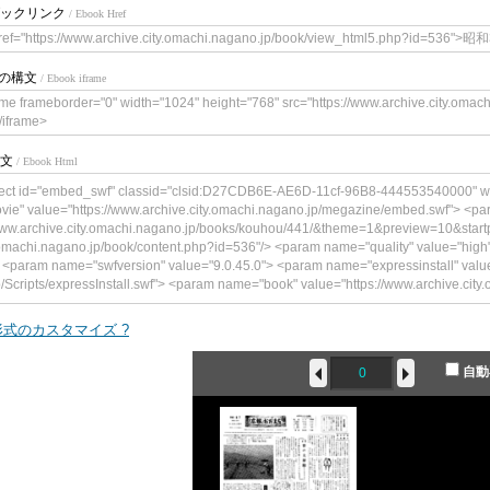
ックリンク
/ Ebook Href
ref="https://www.archive.city.omachi.nagano.jp/book/view_html5.php?id=53
meの構文
/ Ebook iframe
ame frameborder="0" width="1024" height="768" src="https://www.archive.city.oma
/iframe>
文
/ Ebook Html
ect id="embed_swf" classid="clsid:D27CDB6E-AE6D-11cf-96B8-444553540000" w
vie" value="https://www.archive.city.omachi.nagano.jp/megazine/embed.swf"> <p
www.archive.city.omachi.nagano.jp/books/kouhou/441/&theme=1&preview=10&start
.omachi.nagano.jp/book/content.php?id=536"/> <param name="quality" value="h
 <param name="swfversion" value="9.0.45.0"> <param name="expressinstall" value
p/Scripts/expressInstall.swf"> <param name="book" value="https://www.archive.city.om
ype="application/x-shockwave-flash" data="https://www.archive.city.omachi.nagano
"241"> <!--<![endif]--> <param name="quality" value="high"> <param name="flashva
式のカスタマイズ ?
achi.nagano.jp/books/kouhou/441/&theme=1&preview=10&startpage=0&bookintro=h
/book/content.php?id=536"/> <param name="wmode" value="opaque"> <param name
自動
ame="expressinstall" value="https://www.archive.city.omachi.nagano.jp/Scripts/ex
e="https://www.archive.city.omachi.nagano.jp/"> <div> <h4>このコンテンツ
です。</h4> <p><a href="https://www.adobe.com/go/getflashplayer"><img src="
load_buttons/get_flash_player.gif" alt=" Adobe Flash Playerを取得" width="112" height
bject> <!--<![endif]--> </object>