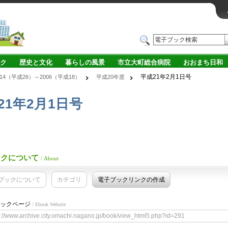
ク
歴史と文化
暮らしの風景
市立大町総合病院
おおまち日和
平成21年2月1日号
014（平成26）～2006（平成18）
平成20年度
21年2月1日号
ックについて
/ About
ブックについて
カテゴリ
電子ブックリンクの作成
ックページ
/ Ebook Website
s://www.archive.city.omachi.nagano.jp/book/view_html5.php?id=291