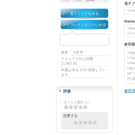
電子ブ
<a h
電子ブックをみる
ifra
マイコレクションにいれる
<ifr
1"><
参照構
著者 :
大町市
<obj
="mo
クリックされた回数 :
s://
11,687 回
city
本書は木を 2.03 保護してい
ue">
ます｡
no.j
ct t
ght=
参照形
評価
y.om
o.jp
オススメ度
(
0
人)
：
am n
alu
ンが必要
down
> </o