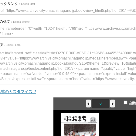
ックリンク
/ Ebook Href
ref="https://www.archive.city.omachi.nagano.jp/book/view_html5.php?id=29
meの構文
/ Ebook iframe
ame frameborder="0" width="1024" height="768" src="https://www.archive.city.oma
/iframe>
文
/ Ebook Html
ect id="embed_swf" classid="clsid:D27CDB6E-AE6D-11cf-96B8-444553540000" w
vie" value="https://www.archive.city.omachi.nagano.jp/megazine/embed.swf"> <p
www.archive.city.omachi.nagano.jp/books/kouhou/215/&theme=1&preview=10&start
.omachi.nagano.jp/book/content.php?id=291"/> <param name="quality" value="h
 <param name="swfversion" value="9.0.45.0"> <param name="expressinstall" value
p/Scripts/expressInstall.swf"> <param name="book" value="https://www.archive.city.om
ype="application/x-shockwave-flash" data="https://www.archive.city.omachi.nagano
"241"> <!--<![endif]--> <param name="quality" value="high"> <param name="flashva
式のカスタマイズ ?
achi.nagano.jp/books/kouhou/215/&theme=1&preview=10&startpage=0&bookintro=h
/book/content.php?id=291"/> <param name="wmode" value="opaque"> <param name
自動
ame="expressinstall" value="https://www.archive.city.omachi.nagano.jp/Scripts/ex
e="https://www.archive.city.omachi.nagano.jp/"> <div> <h4>このコンテンツ
です。</h4> <p><a href="https://www.adobe.com/go/getflashplayer"><img src="
load_buttons/get_flash_player.gif" alt=" Adobe Flash Playerを取得" width="112" height
bject> <!--<![endif]--> </object>