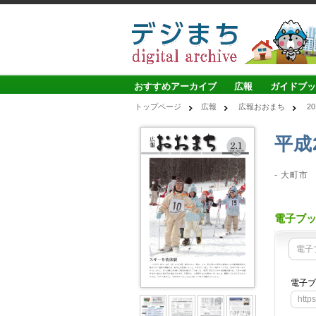
おすすめアーカイブ
広報
ガイドブッ
トップページ
広報
広報おおまち
2
平成
- 大町市
電子ブ
電子
電子ブ
http