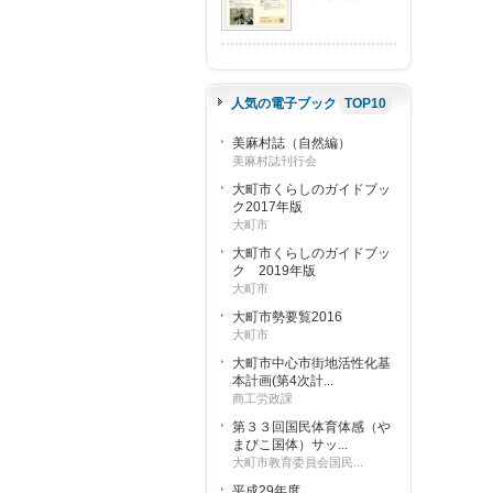
人気の電子ブック
TOP10
美麻村誌（自然編）
美麻村誌刊行会
大町市くらしのガイドブッ
ク2017年版
大町市
大町市くらしのガイドブッ
ク 2019年版
大町市
大町市勢要覧2016
大町市
大町市中心市街地活性化基
本計画(第4次計...
商工労政課
第３３回国民体育体感（や
まびこ国体）サッ...
大町市教育委員会国民...
平成29年度