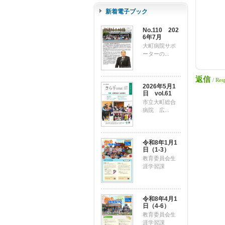
新着電子ブック
No.110 202
6年7月
大町病院サポ
ーターの...
返信
/ Res
2026年5月1
日 vol.61
市立大町総合
病院 広...
令和8年1月1
日（1-3）
教育委員会生
涯学習課
令和8年4月1
日（4-6）
教育委員会生
涯学習課